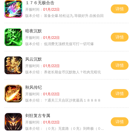
１７６无极合击
详情
开服时间：
01月/22日
版本介绍：
装备全爆.轻松运九.等级好升.自捡自回
暗夜沉默
详情
开服时间：
01月/22日
版本介绍：
低消费无顶榜充值可打一切可爆
风云沉默
详情
开服时间：
01月/22日
版本介绍：
养老长期金币沉默散人？吃肉无暗坑
秋风传纪
详情
开服时间：
01月/22日
版本介绍：
？通关三天合区沙奖最高１８８８８
剑狂复古专属
详情
开服时间：
01月/22日
版本介绍：
（０充）无套路（０充）到终极（０充）爽