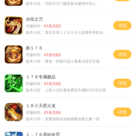
版本介绍：
无暗坑无门槛装备全爆绝对良心
永恒之刃
详情
开服时间：
01月/22日
版本介绍：
真实沙奖１２８８８公益微变单职业
新１７６
详情
开服时间：
01月/22日
版本介绍：
屠龙一切靠打战士毒素法道宝宝猛
１７６专属极品
详情
开服时间：
01月/22日
版本介绍：
上线９运狂暴免费送专属BOSS无沙捐
１８０天星火龙
详情
开服时间：
01月/22日
版本介绍：
免费满级自动捡物魔龙教主爆一切
１．７６原始金币