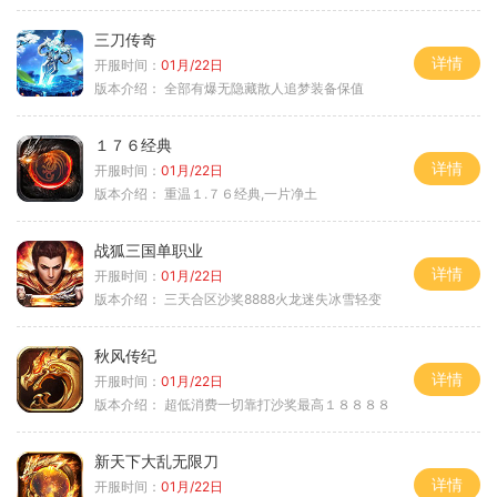
三刀传奇
详情
开服时间：
01月/22日
版本介绍：
全部有爆无隐藏散人追梦装备保值
１７６经典
详情
开服时间：
01月/22日
版本介绍：
重温１.７６经典,一片净土
战狐三国单职业
详情
开服时间：
01月/22日
版本介绍：
三天合区沙奖8888火龙迷失冰雪轻变
秋风传纪
详情
开服时间：
01月/22日
版本介绍：
超低消费一切靠打沙奖最高１８８８８
新天下大乱无限刀
详情
开服时间：
01月/22日