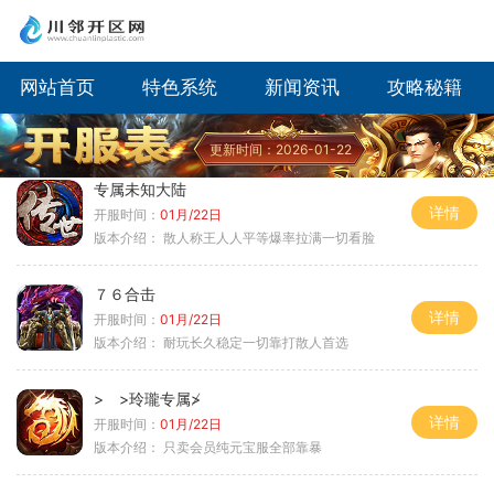
网站首页
特色系统
新闻资讯
攻略秘籍
更新时间：2026-01-22
专属未知大陆
详情
开服时间：
01月/22日
版本介绍：
散人称王人人平等爆率拉满一切看脸
７６合击
详情
开服时间：
01月/22日
版本介绍：
耐玩长久稳定一切靠打散人首选
> >玲瓏专属≯
详情
开服时间：
01月/22日
版本介绍：
只卖会员纯元宝服全部靠暴