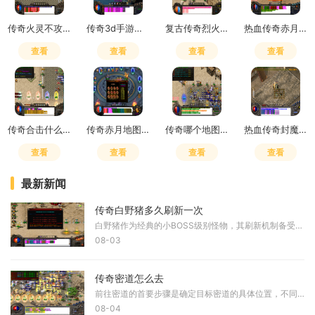
传奇火灵不攻击怎么办
传奇3d手游是赛季制吗怎么玩
复古传奇烈火书哪里爆
热血传奇赤月峡谷怎么去赤月老巢
查看
查看
查看
查看
传奇合击什么组合打装备最快啊
传奇赤月地图详细坐标
传奇哪个地图怪多
热血传奇封魔谷怎么跑魔龙副本
查看
查看
查看
查看
最新新闻
传奇白野猪多久刷新一次
白野猪作为经典的小BOSS级别怪物，其刷新机制备受玩家关注。白野猪的刷新时间并非固定不变，而是根据游戏设定和具体地图区域有所不同。根据多个游戏攻略和玩家经验白野猪的刷新
08-03
传奇密道怎么去
前往密道的首要步骤是确定目标密道的具体位置，不同的密道分布在游戏的各个地图区域，例如沙巴克密道入口位于沙巴克监狱下方、沙巴克衣服店后面以及沙巴克左下城墙箭楼处，而
08-04