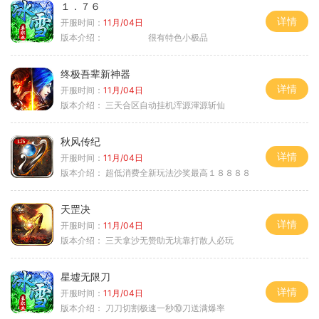
１．７６
详情
开服时间：
11月/04日
版本介绍：
很有特色小极品
终极吾辈新神器
详情
开服时间：
11月/04日
版本介绍：
三天合区自动挂机浑源渾源斩仙
秋风传纪
详情
开服时间：
11月/04日
版本介绍：
超低消费全新玩法沙奖最高１８８８８
天罡决
详情
开服时间：
11月/04日
版本介绍：
三天拿沙无赞助无坑靠打散人必玩
星墟无限刀
详情
开服时间：
11月/04日
版本介绍：
刀刀切割极速一秒⑩刀送满爆率