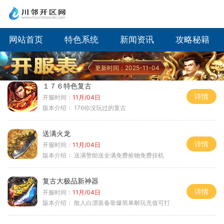
网站首页
特色系统
新闻资讯
攻略秘籍
更新时间：2025-11-04
１７６特色复古
详情
开服时间：
11月/04日
版本介绍：
176你没玩过的复古
送满火龙
详情
开服时间：
11月/04日
版本介绍：
送满赞助送全满免费捡物免费挂机
复古大极品新神器
详情
开服时间：
11月/04日
版本介绍：
散人白漂装备靠爆简单耐玩充值可打