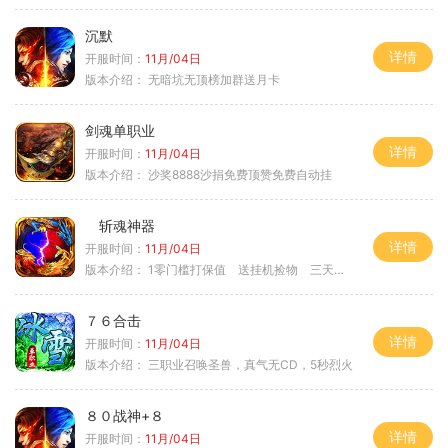
沉默
详情
开服时间：
11月/04日
版本介绍：
无暗坑无顶榜加群送月卡
剑魂单职业
详情
开服时间：
11月/04日
版本介绍：
沙奖8888沙捐免费顶赞免费自动挂
斩魂神器
详情
开服时间：
11月/04日
版本介绍：
1零门槛打保值 送挂机捡物 三天合区
７６合击
详情
开服时间：
11月/04日
版本介绍：
三职业召唤圣兽，真气无CD，5秒烈火
８０战神+８
详情
开服时间：
11月/04日