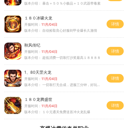
版本介绍：
暴击＋５０％小极品＋１０武器带毒素
１８０冰啸火龙
详情
开服时间：
11月/04日
版本介绍：
自动捡取良心好服剑甲全爆长久激情
秋风传纪
详情
开服时间：
11月/04日
版本介绍：
超低消费一切靠打沙奖最高１８８８８
1、80天罡火龙
详情
开服时间：
11月/04日
版本介绍：
一切靠打无合成，进服三分钟，好玩一整年。
１８０龙腾盛世
详情
开服时间：
11月/04日
版本介绍：
１０元通关免费送首冲火龙乱爆