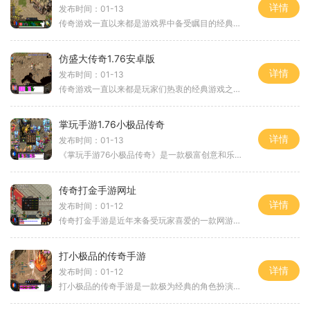
详情
发布时间：01-13
传奇游戏一直以来都是游戏界中备受瞩目的经典之作，尤其是2D游戏中的角色扮演类游戏更是深受玩家的喜爱。随着科技的飞速发展，传奇手游的出现成为了传奇游戏的进一步延伸。这款
仿盛大传奇1.76安卓版
详情
发布时间：01-13
传奇游戏一直以来都是玩家们热衷的经典游戏之一，如今在安卓平台上也有了仿盛大传奇1.76安卓版。这款游戏采用了2D视角，为玩家带来了真实的传奇游戏体验。本文将从玩法、角色扮
掌玩手游1.76小极品传奇
详情
发布时间：01-13
《掌玩手游76小极品传奇》是一款极富创意和乐趣的手游。该游戏以其独特的玩法和精美的画面设计吸引了众多玩家的关注。本文将为您详细介绍该游戏的具体玩法。在《掌玩手游76小极
传奇打金手游网址
详情
发布时间：01-12
传奇打金手游是近年来备受玩家喜爱的一款网游，其吸引之处不仅在于传奇经典游戏的再现，更重要的是它以打金玩法为特色，让玩家能够赚取真实的金币。下面就让我们来详细了解一
打小极品的传奇手游
详情
发布时间：01-12
打小极品的传奇手游是一款极为经典的角色扮演类手游。这款游戏以其独特的游戏玩法和丰富多样的剧情故事吸引了众多玩家的关注和喜爱。下面，让我们一起来详细了解一下这款精彩