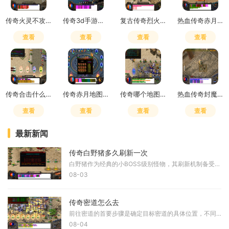
传奇火灵不攻击怎么办
传奇3d手游是赛季制吗怎么玩
复古传奇烈火书哪里爆
热血传奇赤月峡谷怎么去赤月老巢
查看
查看
查看
查看
传奇合击什么组合打装备最快啊
传奇赤月地图详细坐标
传奇哪个地图怪多
热血传奇封魔谷怎么跑魔龙副本
查看
查看
查看
查看
最新新闻
传奇白野猪多久刷新一次
白野猪作为经典的小BOSS级别怪物，其刷新机制备受玩家关注。白野猪的刷新时间并非固定不变，而是根据游戏设定和具体地图区域有所不同。根据多个游戏攻略和玩家经验白野猪的刷新
08-03
传奇密道怎么去
前往密道的首要步骤是确定目标密道的具体位置，不同的密道分布在游戏的各个地图区域，例如沙巴克密道入口位于沙巴克监狱下方、沙巴克衣服店后面以及沙巴克左下城墙箭楼处，而
08-04