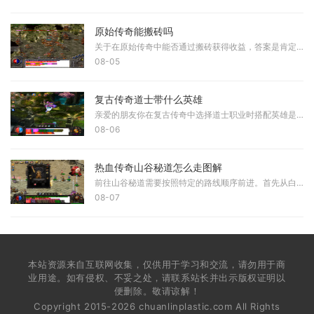
原始传奇能搬砖吗
关于在原始传奇中能否通过搬砖获得收益，答案是肯定的。在这款游戏中，搬砖是一个被广泛认可的玩法，玩家们可以通过多种方式来积累游戏内的资源并将其转化为实际的回报。最为
08-05
复古传奇道士带什么英雄
亲爱的朋友你在复古传奇中选择道士职业时搭配英雄是提升游戏体验的关键战士英雄能够为道士提供坚实的防御保障和持续的输出能力战士拥有强大的防御技能可以轻易吸引敌人的攻击
08-06
热血传奇山谷秘道怎么走图解
前往山谷秘道需要按照特定的路线顺序前进。首先从白日门出发，具体坐标为（350，239），进入丛林迷宫（321，120），接着到达赤月峡谷东入口（147，14），之后进入赤月峡谷广场（28
08-07
本站资源来自互联网收集，仅供用于学习和交流，请勿用于商
业用途。如有侵权、不妥之处，请联系站长并出示版权证明以
便删除。敬请谅解！
Copyright 2015-2026 chuanlinplastic.com All Rights